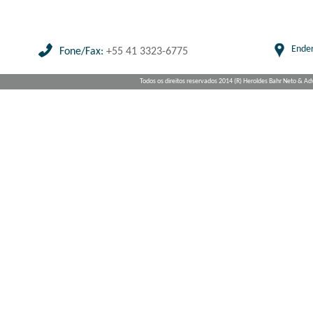
Ende
Fone/Fax:
+55 41 3323-6775
Todos os direitos reservados 2014 (R) Heroldes Bahr Neto & A